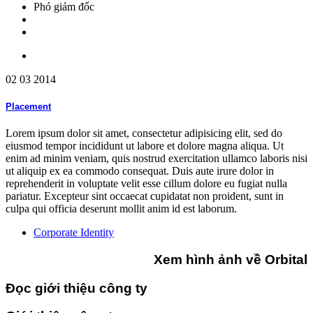
Phó giám đốc
02 03
2014
Placement
Lorem ipsum dolor sit amet, consectetur adipisicing elit, sed do
eiusmod tempor incididunt ut labore et dolore magna aliqua. Ut
enim ad minim veniam, quis nostrud exercitation ullamco laboris nisi
ut aliquip ex ea commodo consequat. Duis aute irure dolor in
reprehenderit in voluptate velit esse cillum dolore eu fugiat nulla
pariatur. Excepteur sint occaecat cupidatat non proident, sunt in
culpa qui officia deserunt mollit anim id est laborum.
Corporate Identity
Xem hình ảnh về Orbital
Đọc giới thiệu công ty